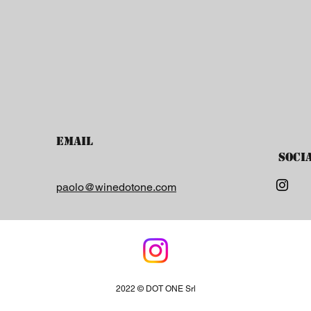
Email
Soci
paolo@winedotone.com
2022 © DOT ONE Srl