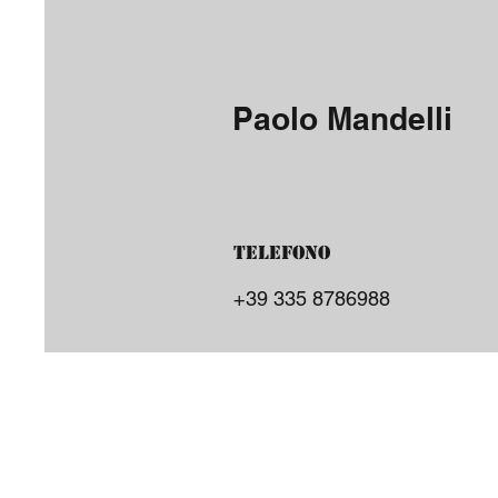
Paolo Mandelli
Telefono
‭+39 335 8786988‬