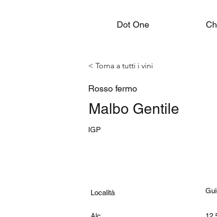
Dot One
Ch
< Torna a tutti i vini
Rosso fermo
Malbo Gentile
IGP
Gui
Località
Alc.
12