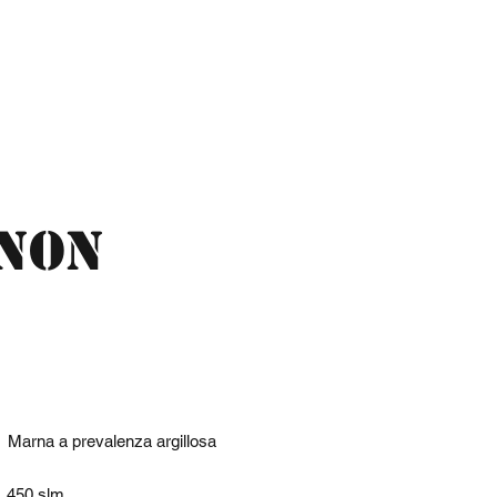
 non
Marna a prevalenza argillosa
450 slm